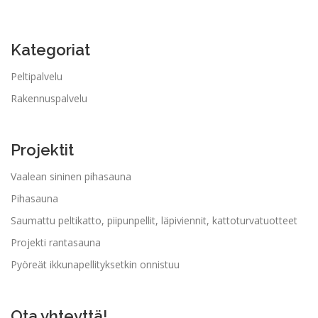
Kategoriat
Peltipalvelu
Rakennuspalvelu
Projektit
Vaalean sininen pihasauna
Pihasauna
Saumattu peltikatto, piipunpellit, läpiviennit, kattoturvatuotteet
Projekti rantasauna
Pyöreät ikkunapellityksetkin onnistuu
Ota yhteyttä!