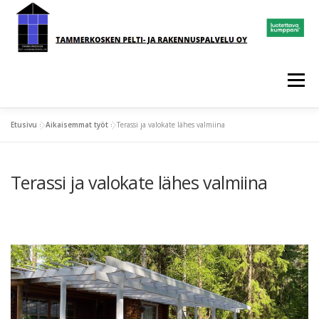
Siirry
sisältöön
Valikko
Etusivu
»
Aikaisemmat työt
»
Terassi ja valokate lähes valmiina
ETUSIVU
AIKAISEMMAT TYÖT
Terassi ja valokate lähes valmiina
YHTEYDENOTTOLOMAKE
YHTEYSTIEDOT