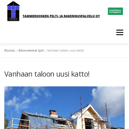
Siirry
sisältöön
Valikko
Etusivu
»
Aikaisemmat työt
»
Vanhaan taloon uusi katto!
ETUSIVU
AIKAISEMMAT TYÖT
Vanhaan taloon uusi katto!
YHTEYDENOTTOLOMAKE
YHTEYSTIEDOT