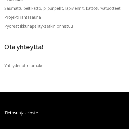
Saumattu peltikatto, piipunpellit, läpiviennit, kattoturvatuotteet
Projekti rantasauna
Pyöreät ikkunapellityksetkin onnistuu
Ota yhteyttä!
Yhteydenottolomake
Tietosuojaseloste